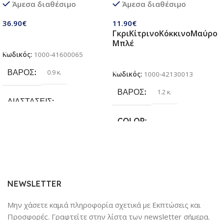
Άμεσα διαθέσιμο
Άμεσα διαθέσιμο
παιδιά 3 σε 1 | Σετ πτυσσόμενα
Κάνει για όλες τις Ράτσες
παιχνίδια με ποδόσφαιρο,
Σκύλων
36.90
€
11.90
€
τσάντα φασολιών,
Γκρι
Κίτρινο
Κόκκινο
Μαύρο
αυτόκολλητες μπάλες Velcro |
Προσθήκη Στο Καλάθι
Μπλέ
Παιχνίδια παραλίας & κήπου
Κωδικός:
1000-41600065
για παιδιά 3 + ετών
Επιλογή
ΒΆΡΟΣ
0.9 κ.
Κωδικός:
1000-42130013
ΒΆΡΟΣ
1.2 κ.
ΔΙΑΣΤΆΣΕΙΣ
COLOR
25.4 × 17.78 × 6.35 cm
Γκρι
,
Κίτρινο
,
Κόκκινο
,
Μαύρο
,
ΚΑΤΑΣΚΕΥΑΣΤΉΣ
Μπλέ
Sundaymot
NEWSLETTER
Μην χάσετε καμιά πληροφορία σχετικά με Εκπτώσεις και
Προσφορές. Γραφτείτε στην λίστα των newsletter σήμερα.