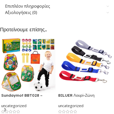
Επιπλέον πληροφορίες
Αξιολογήσεις (0)
Προτείνουμε επίσης..
Sundaymot BBT028 –
BILUER Λουρί-Ζώνη
Παιχνίδια εξωτερικού &
Ασφαλείας Αυτοκινήτου με κλιπ
uncategorized
uncategorized
εσωτερικού χώρου για παιδιά |
για Σκύλους και Γάτες | Με
Παιχνίδι δραστηριότητας για
ελαστικό ιμάντα Ρυθμιζόμενος |