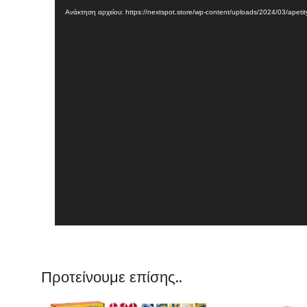
Αναπαραγωγής
Ανάκτηση αρχείου: https://nextspot.store/wp-content/uploads/2024/03/apet
Βίντεο
Προτείνουμε επίσης..