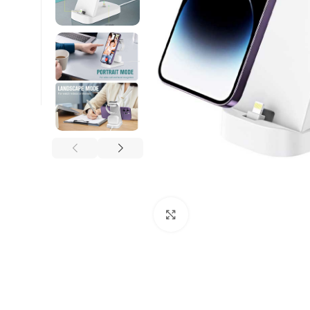
Κλικ για μεγέθυνση