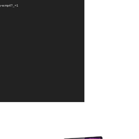
ity-w.mp4?_=1