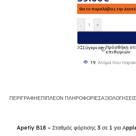
Θα το παραλάβεις την Δευτέρ
-
+
Πρόσθήκη στ
Σύγκριση
επιθυμιών
19
Άτομα που παρακ
ΠΕΡΙΓΡΑΦΉ
ΕΠΙΠΛΈΟΝ ΠΛΗΡΟΦΟΡΊΕΣ
ΑΞΙΟΛΟΓΉΣΕΙΣ
Apetiy B18 – Σταθμός φόρτισης 3 σε 1 για Αppl