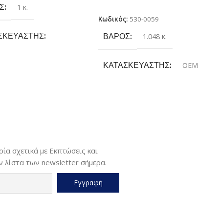
Προσθήκη Στο Καλάθι
Σ
1 κ.
Κωδικός:
530-0059
ΣΚΕΥΑΣΤΉΣ
ΒΆΡΟΣ
1.048 κ.
tbook
ΚΑΤΑΣΚΕΥΑΣΤΉΣ
OEM
ΘΟΣ
Α4
ΓΙΑ ΕΚΤΥΠΩΤΉ
HP
ΤΎΠΟΣ ΕΚΤΎΠΩΣΗΣ
Monochrome
ία σχετικά με Εκπτώσεις και
 λίστα των newsletter σήμερα.