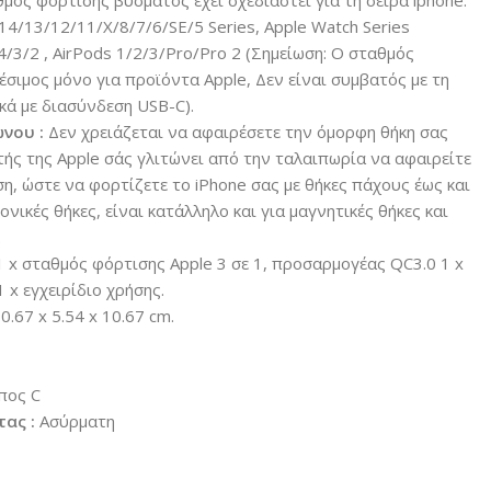
μός φόρτισης βύσματος έχει σχεδιαστεί για τη σειρά iphone.
14/13/12/11/X/8/7/6/SE/5 Series, Apple Watch Series
/4/3/2 , AirPods 1/2/3/Pro/Pro 2 (Σημείωση: Ο σταθμός
έσιμος μόνο για προϊόντα Apple, Δεν είναι συμβατός με τη
κά με διασύνδεση USB-C).
νου :
Δεν χρειάζεται να αφαιρέσετε την όμορφη θήκη σας
τής της Apple σάς γλιτώνει από την ταλαιπωρία να αφαιρείτε
η, ώστε να φορτίζετε το iPhone σας με θήκες πάχους έως και
νικές θήκες, είναι κατάλληλο και για μαγνητικές θήκες και
.
1 x σταθμός φόρτισης Apple 3 σε 1, προσαρμογέας QC3.0 1 x
 x εγχειρίδιο χρήσης.
0.67 x 5.54 x 10.67 cm.
πος C
ας :
Ασύρματη