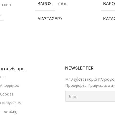
ΒΆΡΟΣ
ΒΆΡΟ
0.6 κ.
130013
.
ΔΙΑΣΤΆΣΕΙΣ
ΚΑΤΑ
14 × 14 × 23 cm
Rocke
όκκινο
,
Μαύρο
,
ΚΑΤΑΣΚΕΥΑΣΤΉΣ
ΜΈΓΕ
Luxtude
NEWSLETTER
οι σύνδεσμοι
ήσης
Μην χάσετε καμιά πληροφορ
Προσφορές. Γραφτείτε στην
ή Απορρήτου
 Cookies
ή Επιστροφών
Αποστολής