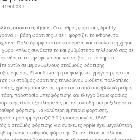
-41900034
λλές συσκευές Apple :
Ο σταθμός φόρτισης Apetity
ρονα. Η βάση φόρτισης 3 σε 1 φορτίζει το iPhone, τα
τόχρονα. Πολύ όμορφα κατασκευασμένο και εύκολο στη χρήση
ο χώρο. Απλώς συνδέστε το και ρυθμίστε το τηλέφωνό σας σε
τακινήσετε το τηλέφωνό σας για να βρείτε το σημείο
ίτε αντίο σε μεμονωμένους σταθμούς φόρτισης,
βίωσής σας. Είναι δυνατή η ασφαλής και γρήγορη φόρτιση.
ση :
Ο σταθμός φόρτισης τηλεφώνου υιοθετεί πολλαπλές
τασίας, χρησιμοποιώντας προστασία από υπερβολικό ρεύμα,
 τάση, προστασία υπερφόρτισης και έλεγχο θερμοκρασίας
φόρτισης είναι εξοπλισμένος με αντιολισθητικό μαξιλαράκια
ταθερή φόρτιση. Για καλύτερη εμπειρία φόρτισης,
όμενο προσαρμογέα QC 3.0 (προσαρμογέας 18W).
ός ο σταθμός φόρτισης για συσκευές Apple έχει μεγαλύτερη
ηθισμένους σταθμούς φόρτισης. Σε αντίθεση με άλλους