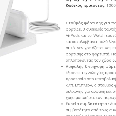
Κωδικός προϊόντος:
1000
Σταθμός φόρτισης για πο
φορτίζει 3 συσκευές ταυτόχ
AirPods και το iWatch ταυ
και καταλαμβάνει πολύ λίγ
αυτό. Δεν χρειάζεται να με
φόρτισης στο φορτιστή. Πε
απλοποιώντας τον χώρο δια
Ασφαλής & γρήγορη φόρτι
έξυπνες τεχνολογίες προσ
προστασία από υπερβολική
κ.λπ. Επιπλέον, ο σταθμός 
σιλικόνης για ασφαλή και σ
χρησιμοποιήστε τον παρεχ
Ευρεία συμβατότητα :
Αυτ
συμβατότητα από τους συν