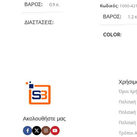
ΒΆΡΟΣ
0.9 κ.
Κωδικός:
1000-42
ΒΆΡΟΣ
1.2 κ
ΔΙΑΣΤΆΣΕΙΣ
COLOR
25.4 × 17.78 × 6.35 cm
Γκρι
,
Κίτρινο
,
Κ
ΚΑΤΑΣΚΕΥΑΣΤΉΣ
Μπλέ
Sundaymot
Χρήσιμ
Όροι Χρ
Πολιτικ
Πολιτική
Ακολουθήστε μας
Πολιτικ
Τρόποι 