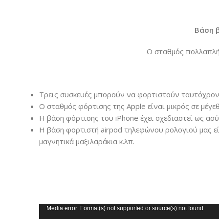
Βάση β
Ο σταθμός πολλαπλής
Τρεις συσκευές μπορούν να φορτιστούν ταυτόχρονα
Ο σταθμός φόρτισης της Apple είναι μικρός σε μέγεθ
Η βάση φόρτισης του iPhone έχει σχεδιαστεί ως ασ
Η βάση φορτιστή airpod τηλεφώνου ρολογιού μας εί
μαγνητικά μαξιλαράκια κ.λπ.
Πρόγραμμα
Media error: Format(s) not supported or source(s) not found