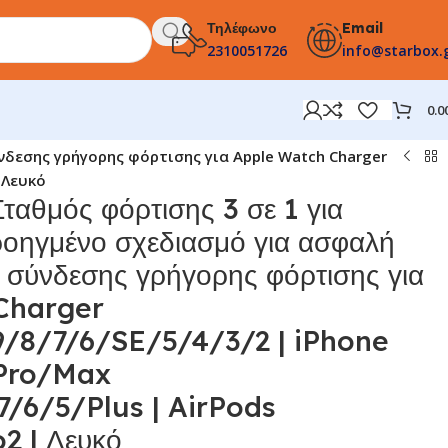
Τηλέφωνο
Email
2310051726
info@starbox.
0.0
νδεσης γρήγορης φόρτισης για Apple Watch Charger
| Λευκό
ταθμός φόρτισης 3 σε 1 για
ροηγμένο σχεδιασμό για ασφαλή
 σύνδεσης γρήγορης φόρτισης για
Charger
9/8/7/6/SE/5/4/3/2 | iPhone
Pro/Max
/6/5/Plus | AirPods
2 | Λευκό