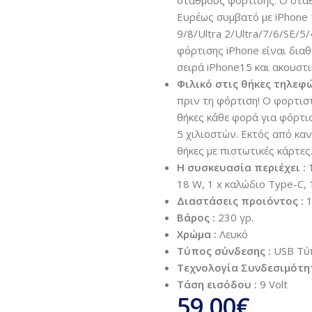
σταθμούς φόρτισης. Ο σταθ
Ευρέως συμβατό με iPhone 
9/8/Ultra 2/Ultra/7/6/SE/5
φόρτισης iPhone είναι διαθ
σειρά iPhone15 και ακουστι
Φιλικό στις θήκες τηλεφώ
πριν τη φόρτιση! Ο φορτισ
θήκες κάθε φορά για φόρτισ
5 χιλιοστών. Εκτός από κανο
θήκες με πιστωτικές κάρτες
Η συσκευασία περιέχει :
18 W, 1 x καλώδιο Type-C, 1
Διαστάσεις προιόντος :
1
Βάρος :
230 γρ.
Χρώμα :
Λευκό
Τύπος σύνδεσης :
USB Τύ
Τεχνολογία Συνδεσιμότητ
Τάση εισόδου :
9 Volt
59.00
€