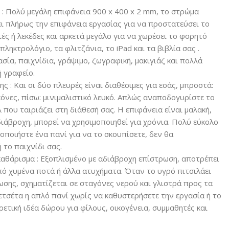
 : Πολύ μεγάλη επιφάνεια 900 x 400 x 2 mm, το στρώμα
ι πλήρως την επιφάνεια εργασίας για να προστατεύσει το
ές ή λεκέδες και αρκετά μεγάλο για να χωρέσει το φορητό
πληκτρολόγιο, τα φλιτζάνια, το iPad και τα βιβλία σας .
ασία, παιχνίδια, γράψιμο, ζωγραφική, μακιγιάζ και πολλά
ή γραφείο.
 : Και οι δύο πλευρές είναι διαθέσιμες για εσάς, μπροστά:
κόνες, πίσω: μινιμαλιστικό λευκό. Απλώς αναποδογυρίστε το
 που ταιριάζει στη διάθεσή σας. Η επιφάνεια είναι μαλακή,
διάβροχη, μπορεί να χρησιμοποιηθεί για χρόνια. Πολύ εύκολο
οποιήστε ένα πανί για να το σκουπίσετε, δεν θα
 το παιχνίδι σας.
καθάρισμα : Εξοπλισμένο με αδιάβροχη επίστρωση, αποτρέπει
πό χυμένα ποτά ή άλλα ατυχήματα. Όταν το υγρό πιτσιλάει
ωσης, σχηματίζεται σε σταγόνες νερού και γλιστρά προς τα
ετσέτα η απλό πανί χωρίς να καθυστερήσετε την εργασία ή το
ιρετική ιδέα δώρου για φίλους, οικογένεια, συμμαθητές και