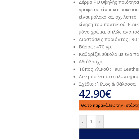
Δέρμα PU υψηλής ποιότητας
γραφείου είναι κατασκευασ
είναι μαλακό και όχι λεπτό
κίνηση του ποντικιού. Ειδι
μόνο χρώμα, απλώς αναποδο
Διαστάσεις προϊόντος : ‎90 
Βάρος : 470 γρ.
Καθαρίζει εύκολα με ένα πα
Αδιάβροχο.
Τύπος Υλικού : Faux Leathe
Δεν μπαίνει στο πλυντήριο
Σχέδιο : Ήλιος & θάλασσα
42.90
€
Θα το παραλάβεις την Τετάρτη
-
+