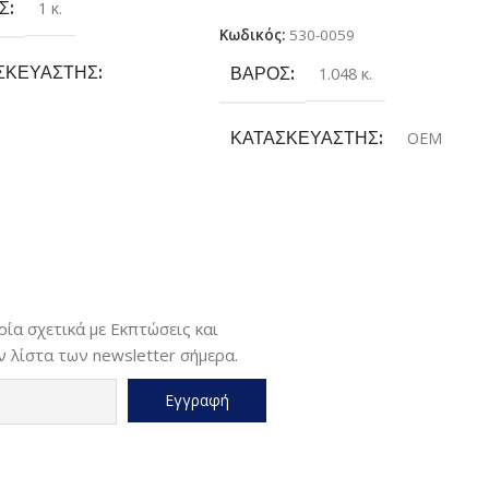
Σ
1 κ.
Κωδικός:
530-0059
ΣΚΕΥΑΣΤΉΣ
ΒΆΡΟΣ
1.048 κ.
tbook
ΚΑΤΑΣΚΕΥΑΣΤΉΣ
OEM
ΘΟΣ
Α4
ΓΙΑ ΕΚΤΥΠΩΤΉ
HP
ΤΎΠΟΣ ΕΚΤΎΠΩΣΗΣ
Monochrome
ία σχετικά με Εκπτώσεις και
 λίστα των newsletter σήμερα.