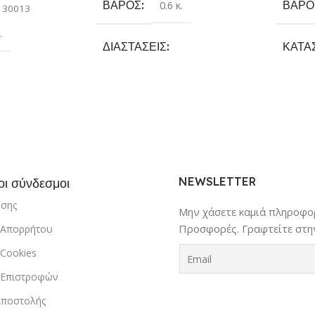
ΒΆΡΟΣ
ΒΆΡΟ
0.6 κ.
130013
.
ΔΙΑΣΤΆΣΕΙΣ
ΚΑΤΑ
14 × 14 × 23 cm
Rocke
όκκινο
,
Μαύρο
,
ΚΑΤΑΣΚΕΥΑΣΤΉΣ
ΜΈΓΕ
Luxtude
NEWSLETTER
οι σύνδεσμοι
ήσης
Μην χάσετε καμιά πληροφορ
Προσφορές. Γραφτείτε στην
ή Απορρήτου
 Cookies
ή Επιστροφών
Αποστολής