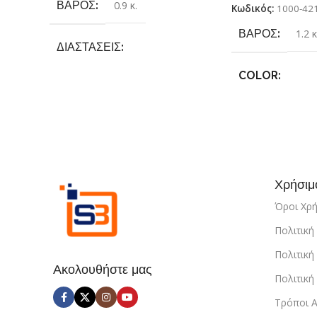
ΒΆΡΟΣ
0.9 κ.
Κωδικός:
1000-42
ΒΆΡΟΣ
1.2 κ
ΔΙΑΣΤΆΣΕΙΣ
COLOR
25.4 × 17.78 × 6.35 cm
Γκρι
,
Κίτρινο
,
Κ
ΚΑΤΑΣΚΕΥΑΣΤΉΣ
Μπλέ
Sundaymot
Χρήσιμ
Όροι Χρ
Πολιτικ
Πολιτική
Ακολουθήστε μας
Πολιτικ
Τρόποι 