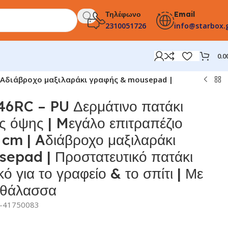
Τηλέφωνο
Email
2310051726
info@starbox.
0.0
| Aδιάβροχο μαξιλαράκι γραφής & mousepad |
6RC – PU Δερμάτινο πατάκι
ς όψης | Mεγάλο επιτραπέζιο
 cm | Aδιάβροχο μαξιλαράκι
epad | Προστατευτικό πατάκι
κό για το γραφείο & το σπίτι | Με
& θάλασσα
-41750083