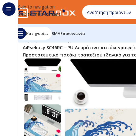
Skip to navigation
Skip to main content
Κατηγορίες
RMA
Επικοινωνία
Αρχική σελίδα
/
uncategorized
/
AiPsekocy SC46RC – PU Δερμάτινο πατάκι γραφεί
Προστατευτικό πατάκι τραπεζιού ιδανικό για το