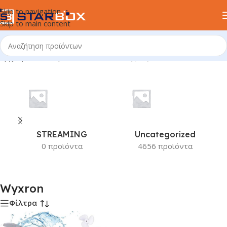
Skip to navigation
Skip to main content
Αρχική σελίδα
/
Προϊόν Κατασκευαστής
/
Wyxron
STREAMING
Uncategorized
0 προϊόντα
4656 προϊόντα
Wyxron
Φίλτρα