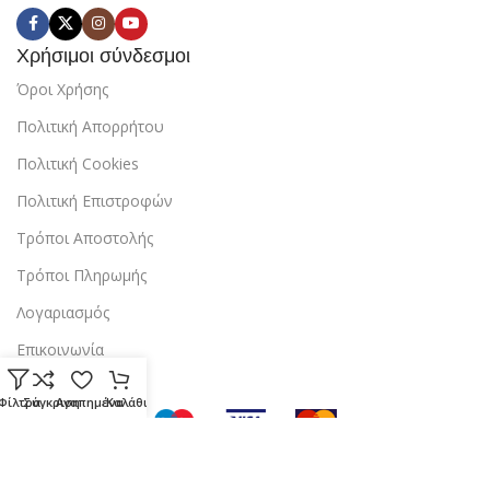
Χρήσιμοι σύνδεσμοι
Όροι Χρήσης
Πολιτική Απορρήτου
Πολιτική Cookies
Πολιτική Επιστροφών
Τρόποι Αποστολής
Τρόποι Πληρωμής
Λογαριασμός
Επικοινωνία
Φίλτρα
Σύγκριση
Αγαπημένα
Καλάθι
Copyright © 2024 StarBox |
Κατασκευή ιστοσελίδας
από την
dezitech
.