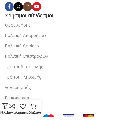
Χρήσιμοι σύνδεσμοι
Όροι Χρήσης
Πολιτική Απορρήτου
Πολιτική Cookies
Πολιτική Επιστροφών
Τρόποι Αποστολής
Τρόποι Πληρωμής
Λογαριασμός
Επικοινωνία
Φίλτρα
Σύγκριση
Αγαπημένα
Καλάθι
Copyright © 2024 StarBox |
Κατασκευή ιστοσελίδας
από την
dezitech
.