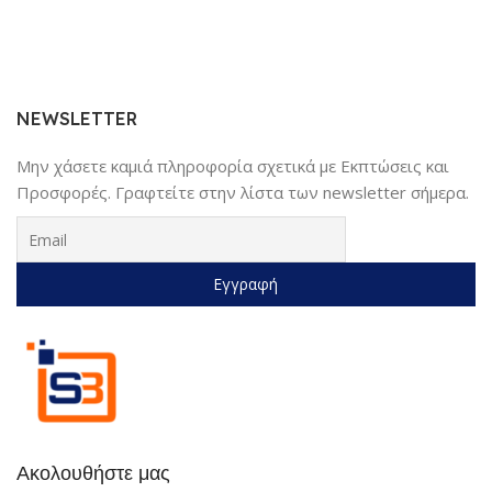
μπαταρίες & σετ αξεσουάρ |
Ευρεία χρήση για σύνδεση με
smartphone μέσω App,
κάμερα Web για βιντεοκλήσεις
& κάμερα αυτοκινήτου για
καταγραφή συνθηκών οδήγησης
NEWSLETTER
| Μαύρο
Μην χάσετε καμιά πληροφορία σχετικά με Εκπτώσεις και
Προσφορές. Γραφτείτε στην λίστα των newsletter σήμερα.
Ακολουθήστε μας