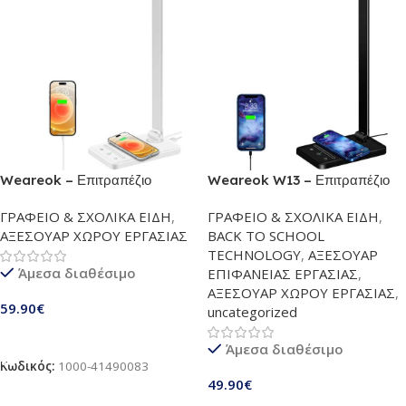
Weareok – Επιτραπέζιο
Weareok W13 – Επιτραπέζιο
φωτιστικό LED | Φωτιστικό
φωτιστικό LED | Φωτιστικό
ΓΡΑΦΕΙΟ & ΣΧΟΛΙΚΑ ΕΙΔΗ
,
ΓΡΑΦΕΙΟ & ΣΧΟΛΙΚΑ ΕΙΔΗ
,
γραφείου με δυνατότητα
γραφείου με δυνατότητα
ΑΞΕΣΟΥΑΡ ΧΩΡΟΥ ΕΡΓΑΣΙΑΣ
BACK TO SCHOOL
ρύθμισης φωτισμού | Mε 5
ρύθμισης φωτισμού | Mε 5
TECHNOLOGY
,
ΑΞΕΣΟΥΑΡ
χρώματα και 6 επίπεδα
χρώματα και 6 επίπεδα
Άμεσα διαθέσιμο
ΕΠΙΦΑΝΕΙΑΣ ΕΡΓΑΣΙΑΣ
,
φωτεινότητας | Φωτιστικό φιλικό
φωτεινότητας | Φωτιστικό φιλικό
ΑΞΕΣΟΥΑΡ ΧΩΡΟΥ ΕΡΓΑΣΙΑΣ
,
προς τα μάτια 10 W | QI
προς τα μάτια 10 W | QI
59.90
€
uncategorized
Ασύρματη φόρτιση
Ασύρματη φόρτιση
Smartphones και θύρα USB |
Smartphones και θύρα USB |
Προσθήκη Στο Καλάθι
Άμεσα διαθέσιμο
Λευκό
Μάυρο
Κωδικός:
1000-41490083
49.90
€