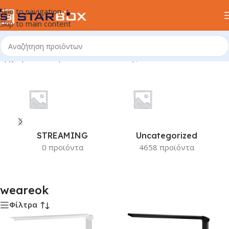
Skip to navigation
Skip to main content
Αρχική σελίδα
/
Προϊόν Κατασκευαστής
/
weareok
STREAMING
Uncategorized
0 προϊόντα
4658 προϊόντα
weareok
Φίλτρα