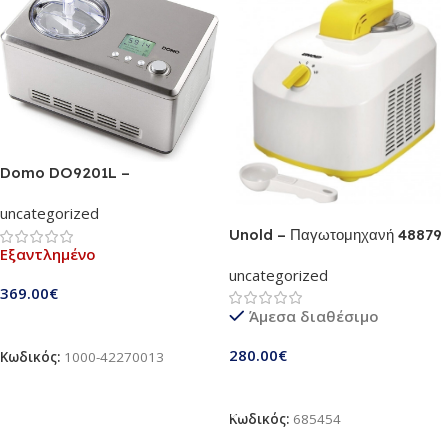
Domo DO9201L –
Παγωτομηχανή με χωρητικότητα
uncategorized
2L | Με LCD Display που
Unold – Παγωτομηχανή 48879
δείχνει χρόνο, θερμοκρασία και
Εξαντλημένο
| 1 λίτρο χωρητικότητα
λειτουργία | Με εξτρά αξεσουάρ
uncategorized
| Παγωτό, Frozen Yoghurt και
369.00
€
πολλά άλλα – όλα σε ένα
Άμεσα διαθέσιμο
Διαβάστε Περισσότερα
280.00
€
Κωδικός:
1000-42270013
Προσθήκη Στο Καλάθι
Κωδικός:
685454