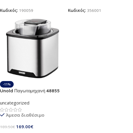
Διαβάστε Περισσότερα
Διαβάστε Περισσότερα
Κωδικός:
190059
Κωδικός:
356001
-11%
Unold Παγωτομηχανή 48855
Gelato
uncategorized
Άμεσα διαθέσιμο
169.00
€
189.50
€