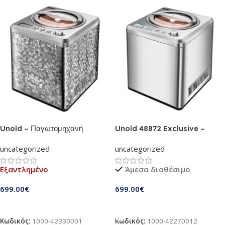
Unold – Παγωτομηχανή
Unold 48872 Exclusive –
Professional (48870) |
Παγωτομηχανή χωρητικότητας 2
uncategorized
uncategorized
Ανοξείδωτο | 2 Λίτρα
L | Με 3 προγράμματα και
χωρητικότητα, με μεγάλη οθόνη
Digital Timer | Μια παγωμένη
Εξαντλημένο
Άμεσα διαθέσιμο
LCD και χρονόμετρο
απόλαυση σε μόλις 20 λεπτά
699.00
€
699.00
€
Διαβάστε Περισσότερα
Προσθήκη Στο Καλάθι
Κωδικός:
1000-42330001
Κωδικός:
1000-42270012