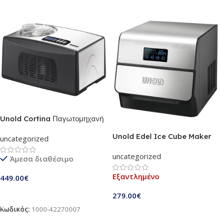
Unold Cortina Παγωτομηχανή
(48806)
Unold Edel Ice Cube Maker
uncategorized
(48955)
uncategorized
Άμεσα διαθέσιμο
Εξαντλημένο
449.00
€
Προσθήκη Στο Καλάθι
279.00
€
Κωδικός:
1000-42270007
Διαβάστε Περισσότερα