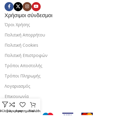
Χρήσιμοι σύνδεσμοι
Όροι Χρήσης
Πολιτική Απορρήτου
Πολιτική Cookies
Πολιτική Επιστροφών
Τρόποι Αποστολής
Τρόποι Πληρωμής
Λογαριασμός
Επικοινωνία
Φίλτρα
Σύγκριση
Αγαπημένα
Καλάθι
Copyright © 2024 StarBox |
Κατασκευή ιστοσελίδας
από την
dezitech
.