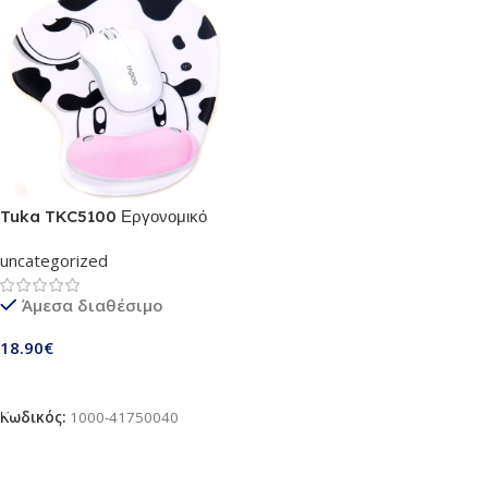
Tuka TKC5100 Εργονομικό
mousepad με μοτίβο αγελάδα
uncategorized
και ενσωματωμένο στήριγμα
καρπού 23×19 cm (TKC5100-
Άμεσα διαθέσιμο
dairycow)
18.90
€
Προσθήκη Στο Καλάθι
Κωδικός:
1000-41750040