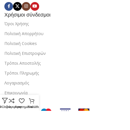
Χρήσιμοι σύνδεσμοι
Όροι Χρήσης
Πολιτική Απορρήτου
Πολιτική Cookies
Πολιτική Επιστροφών
Τρόποι Αποστολής
Τρόποι Πληρωμής
Λογαριασμός
Επικοινωνία
Φίλτρα
Σύγκριση
Αγαπημένα
Καλάθι
Copyright © 2024 StarBox |
Κατασκευή ιστοσελίδας
από την
dezitech
.