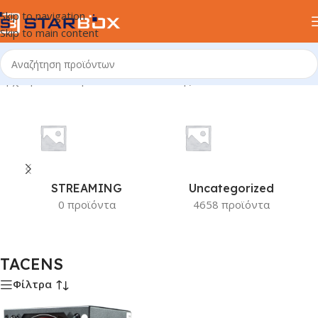
Skip to navigation
Skip to main content
Αρχική σελίδα
/
Προϊόν Κατασκευαστής
/
TACENS
STREAMING
Uncategorized
0 προϊόντα
4658 προϊόντα
TACENS
Φίλτρα