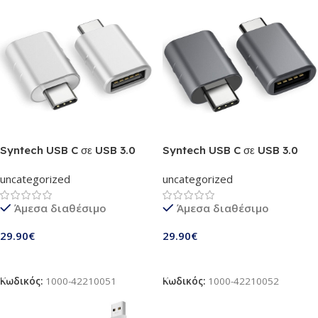
Syntech USB C σε USB 3.0
Syntech USB C σε USB 3.0
Adapter | Συμβατό με Apple
Adapter | Συμβατό με Apple
uncategorized
uncategorized
MacBook Pro
MacBook Pro
2019/2018/2017 / Air 2018 | 2
2019/2018/2017 / Air 2018 | 2
Άμεσα διαθέσιμο
Άμεσα διαθέσιμο
τεμάχια | Silver (M3- SILBER)
τεμάχια | Space grey (MARK3)
29.90
€
29.90
€
Προσθήκη Στο Καλάθι
Προσθήκη Στο Καλάθι
Κωδικός:
1000-42210051
Κωδικός:
1000-42210052