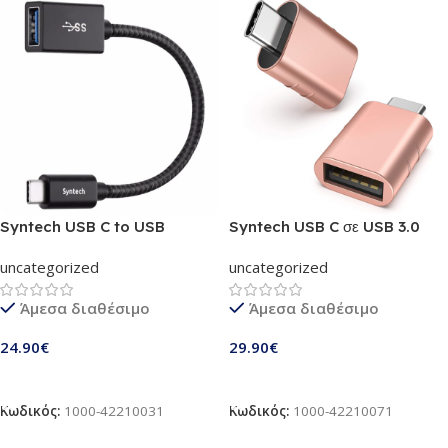
Syntech USB C to USB
Syntech USB C σε USB 3.0
Adapter (CA2Black)
Adapter | Συμβατό με Apple
uncategorized
uncategorized
MacBook Pro
2019/2018/2017 / Air 2018 | 2
Άμεσα διαθέσιμο
Άμεσα διαθέσιμο
τεμάχια | Rose Gold (M3-
ROSEGOLD – M3.6)
24.90
€
29.90
€
Προσθήκη Στο Καλάθι
Προσθήκη Στο Καλάθι
Κωδικός:
1000-42210031
Κωδικός:
1000-42210071