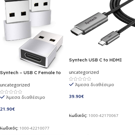
Syntech USB C to HDMI
cable (4K, 60Hz) 1.8m |
uncategorized
Thunderbolt 3 compatible|
Syntech – USB C Female to
For MacBook Air & Pro,
USB Male Adapter |
Άμεσα διαθέσιμο
uncategorized
Tablet, Smartphone
Συσκευασία με 3 τεμ. | Type C
(0422658483927)
to USB A Converter,
39.90
€
Άμεσα διαθέσιμο
Compatible with iPhone 13,
12 Pro Max, iPad Air 6, Apple
Προσθήκη Στο Καλάθι
21.90
€
Watch Series 7, AirPods 3,
Κωδικός:
1000-42170067
Samsung Galaxy etc. – Silver
Προσθήκη Στο Καλάθι
Κωδικός:
1000-42210077