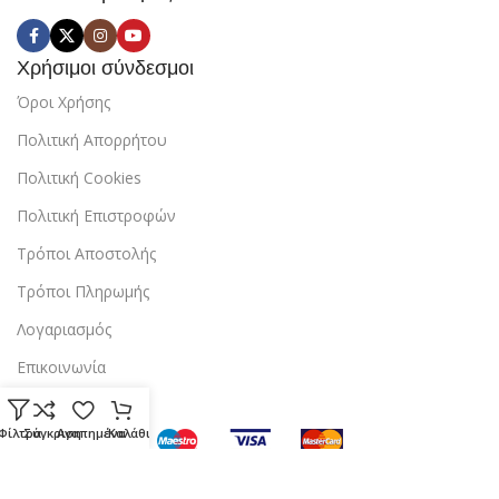
Χρήσιμοι σύνδεσμοι
Όροι Χρήσης
Πολιτική Απορρήτου
Πολιτική Cookies
Πολιτική Επιστροφών
Τρόποι Αποστολής
Τρόποι Πληρωμής
Λογαριασμός
Επικοινωνία
Φίλτρα
Σύγκριση
Αγαπημένα
Καλάθι
Copyright © 2024 StarBox |
Κατασκευή ιστοσελίδας
από την
dezitech
.