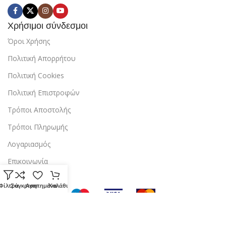
Χρήσιμοι σύνδεσμοι
Όροι Χρήσης
Πολιτική Απορρήτου
Πολιτική Cookies
Πολιτική Επιστροφών
Τρόποι Αποστολής
Τρόποι Πληρωμής
Λογαριασμός
Επικοινωνία
Φίλτρα
Σύγκριση
Αγαπημένα
Καλάθι
Copyright © 2024 StarBox |
Κατασκευή ιστοσελίδας
από την
dezitech
.