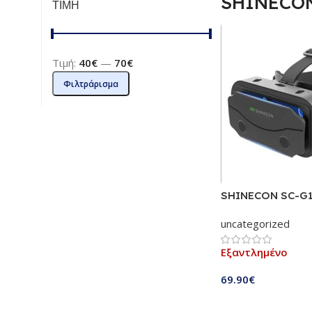
SHINECO
ΤΙΜΗ
Τιμή:
40€
—
70€
Φιλτράρισμα
SHINECON SC-G1
VR Glasses | Γυαλ
uncategorized
ρυθμιζόμενο ιμάντ
τηλεχειριστήριο | 
Εξαντλημένο
ματιών & φακούς οπ
HD Anti Blue | Γυα
69.90
€
συμβατά με iPhon
Android smartrho
Διαβάστε Περισσ