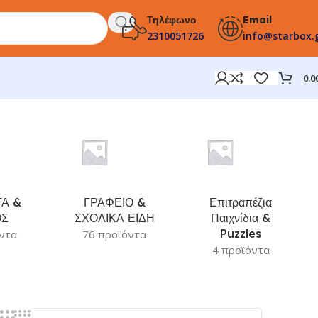
Τηλέφωνο
Email
2310051726
info@starbox.
0.0
Α &
ΓΡΑΦΕΙΟ &
Επιτραπέζια
ΟΣ
ΣΧΟΛΙΚΑ ΕΙΔΗ
Παιχνίδια &
Puzzles
ντα
76 προϊόντα
4 προϊόντα