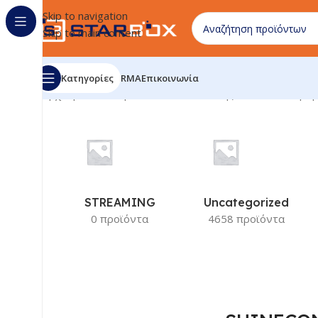
Skip to navigation
Skip to main content
Κατηγορίες
RMA
Επικοινωνία
Αρχική σελίδα
/
Προϊόν Κατασκευαστής
/
SHINECON
Προβ
STREAMING
Uncategorized
0 προϊόντα
4658 προϊόντα