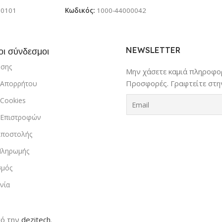
00101
Κωδικός:
1000-44000042
NEWSLETTER
οι σύνδεσμοι
ήσης
Μην χάσετε καμιά πληροφορ
Προσφορές. Γραφτείτε στην
ή Απορρήτου
 Cookies
ή Επιστροφών
Αποστολής
Πληρωμής
σμός
νία
ό την
dezitech
.