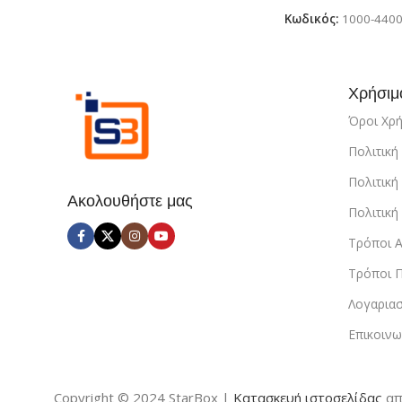
ιντσών | Μαύρο
Κωδικός:
1000-440
Χρήσιμ
Όροι Χρ
Πολιτικ
Πολιτική
Ακολουθήστε μας
Πολιτικ
Τρόποι 
Τρόποι 
Λογαρια
Επικοινω
Copyright © 2024 StarBox |
Κατασκευή ιστοσελίδας
απ