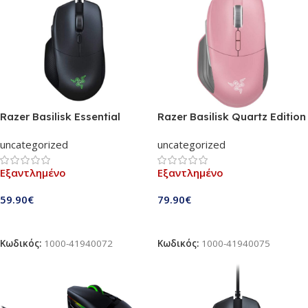
Razer Basilisk Essential
Razer Basilisk Quartz Edition
Optical Gaming Mouse
Pink Optical Gaming Mouse
uncategorized
uncategorized
(RZ01-02650100-R3M1)
(RZ01-02330200-R3M1)
Εξαντλημένο
Εξαντλημένο
59.90
€
79.90
€
Διαβάστε Περισσότερα
Διαβάστε Περισσότερα
Κωδικός:
1000-41940072
Κωδικός:
1000-41940075