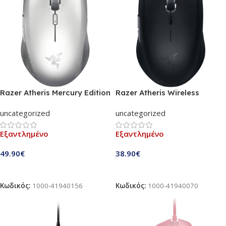
μνήμης | Μαύρο | RZ04-
04530100-R3M1
Razer Atheris Mercury Edition
Razer Atheris Wireless
Gaming Ποντίκι (RZ01-
Optical Gaming Mouse
uncategorized
uncategorized
02170300-R3M1)
(RZ01-02170100-R3G1)
Εξαντλημένο
Εξαντλημένο
49.90
€
38.90
€
Διαβάστε Περισσότερα
Διαβάστε Περισσότερα
Κωδικός:
1000-41940156
Κωδικός:
1000-41940070