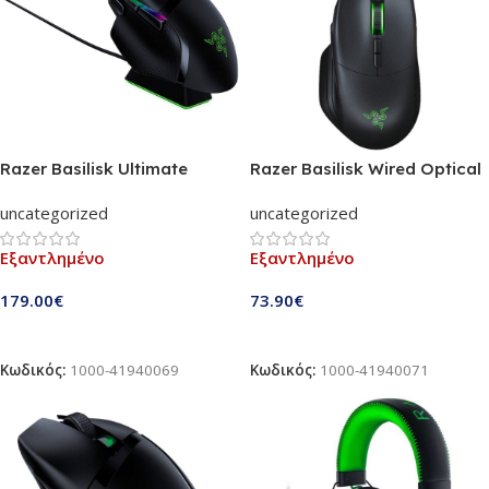
Razer Basilisk Ultimate
Razer Basilisk Wired Optical
Optical Gaming Mouse with
Gaming Mouse (RZ01-
uncategorized
uncategorized
Docking Station (RZ01-
02330100-R3G1)
03170100-R3G1)
Εξαντλημένο
Εξαντλημένο
179.00
€
73.90
€
Διαβάστε Περισσότερα
Διαβάστε Περισσότερα
Κωδικός:
1000-41940069
Κωδικός:
1000-41940071