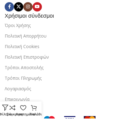
Χρήσιμοι σύνδεσμοι
Όροι Χρήσης
Πολιτική Απορρήτου
Πολιτική Cookies
Πολιτική Επιστροφών
Τρόποι Αποστολής
Τρόποι Πληρωμής
Λογαριασμός
Επικοινωνία
Φίλτρα
Σύγκριση
Αγαπημένα
Καλάθι
Copyright © 2024 StarBox |
Κατασκευή ιστοσελίδας
από την
dezitech
.