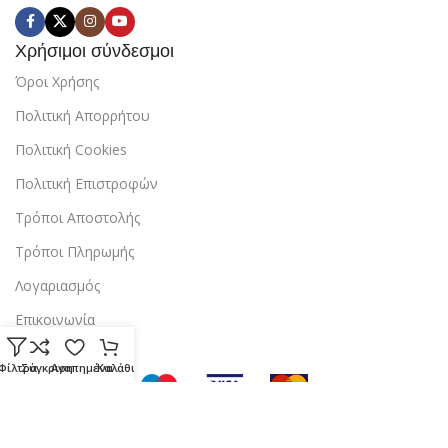
Χρήσιμοι σύνδεσμοι
Όροι Χρήσης
Πολιτική Απορρήτου
Πολιτική Cookies
Πολιτική Επιστροφών
Τρόποι Αποστολής
Τρόποι Πληρωμής
Λογαριασμός
Επικοινωνία
Φίλτρα
Σύγκριση
Αγαπημένα
Καλάθι
Copyright © 2024 StarBox |
Κατασκευή ιστοσελίδας
από την
dezitech
.