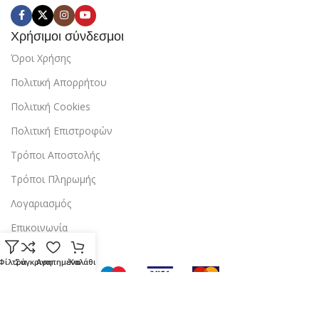
Χρήσιμοι σύνδεσμοι
Όροι Χρήσης
Πολιτική Απορρήτου
Πολιτική Cookies
Πολιτική Επιστροφών
Τρόποι Αποστολής
Τρόποι Πληρωμής
Λογαριασμός
Επικοινωνία
Φίλτρα
Σύγκριση
Αγαπημένα
Καλάθι
Copyright © 2024 StarBox |
Κατασκευή ιστοσελίδας
από την
dezitech
.