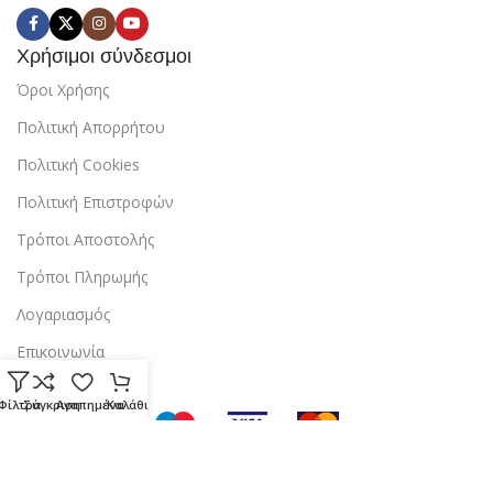
Χρήσιμοι σύνδεσμοι
Όροι Χρήσης
Πολιτική Απορρήτου
Πολιτική Cookies
Πολιτική Επιστροφών
Τρόποι Αποστολής
Τρόποι Πληρωμής
Λογαριασμός
Επικοινωνία
Φίλτρα
Σύγκριση
Αγαπημένα
Καλάθι
Copyright © 2024 StarBox |
Κατασκευή ιστοσελίδας
από την
dezitech
.