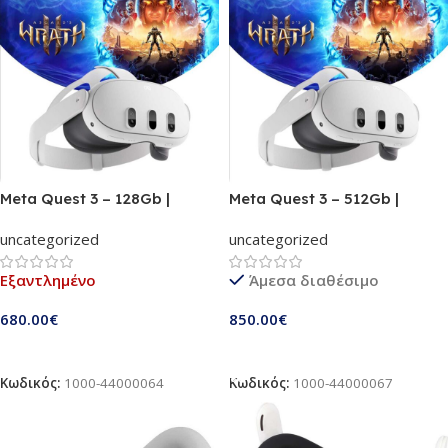
Meta Quest 3 – 128Gb |
Meta Quest 3 – 512Gb |
Πρωτοποριακή μικτή
Πρωτοποριακή μικτή
uncategorized
uncategorized
πραγματικότητα | Iσχυρή
πραγματικότητα | Iσχυρή
τεχνολογία | Asgarth’s Wrath 2
τεχνολογία | Asgarth’s Wrath 2
Εξαντλημένο
Άμεσα διαθέσιμο
Bundle | 899-00582-01
Bundle και Meta Quest+
Bundle | 899-00586-01
680.00
€
850.00
€
Διαβάστε Περισσότερα
Προσθήκη Στο Καλάθι
Κωδικός:
1000-44000064
Κωδικός:
1000-44000067