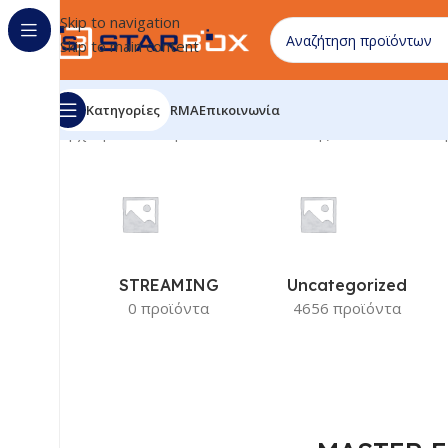
Skip to navigation
Skip to main content
Κατηγορίες
RMA
Επικοινωνία
Αρχική σελίδα
/
Προϊόν Κατασκευαστής
/
MASTER FENG
Ε
STREAMING
Uncategorized
0 προϊόντα
4656 προϊόντα