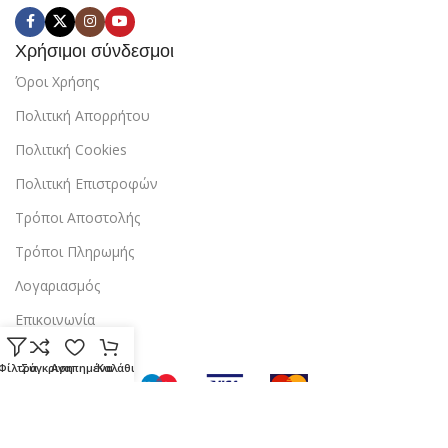
Χρήσιμοι σύνδεσμοι
Όροι Χρήσης
Πολιτική Απορρήτου
Πολιτική Cookies
Πολιτική Επιστροφών
Τρόποι Αποστολής
Τρόποι Πληρωμής
Λογαριασμός
Επικοινωνία
Φίλτρα
Σύγκριση
Αγαπημένα
Καλάθι
Copyright © 2024 StarBox |
Κατασκευή ιστοσελίδας
από την
dezitech
.