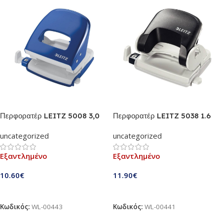
Περφορατέρ LEITZ 5008 3,0
Περφορατέρ LEITZ 5038 1.6
mm (Μπλε)
mm (Μαύρο) (Μεταλλικός
uncategorized
uncategorized
Σκελετός)
Εξαντλημένο
Εξαντλημένο
10.60
€
11.90
€
Διαβάστε Περισσότερα
Διαβάστε Περισσότερα
Κωδικός:
WL-00443
Κωδικός:
WL-00441