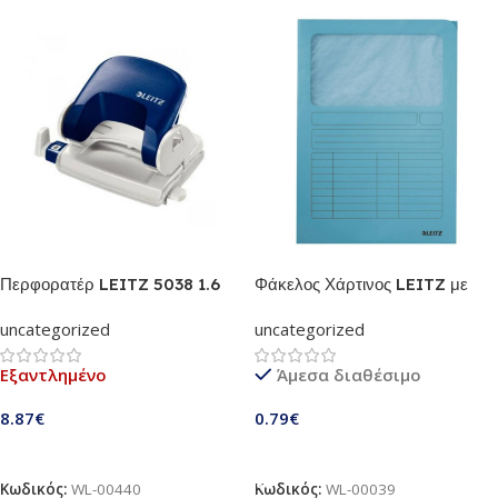
Περφορατέρ LEITZ 5038 1.6
Φάκελος Χάρτινος LEITZ με
mm (Μπλε) (Μεταλλικός
Παράθυρο 3950 A4 (Mπλε)
uncategorized
uncategorized
Σκελετός)
Εξαντλημένο
Άμεσα διαθέσιμο
8.87
€
0.79
€
Διαβάστε Περισσότερα
Προσθήκη Στο Καλάθι
Κωδικός:
WL-00440
Κωδικός:
WL-00039