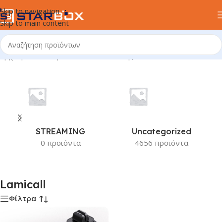
Skip to navigation
Skip to main content
Αρχική σελίδα
/
Προϊόν Κατασκευαστής
/
Lamicall
STREAMING
Uncategorized
0 προϊόντα
4656 προϊόντα
Lamicall
Φίλτρα