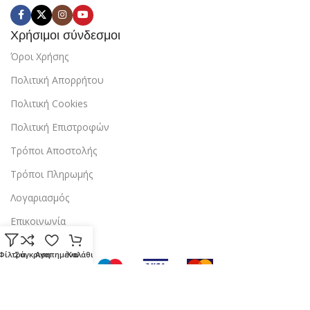
Χρήσιμοι σύνδεσμοι
Όροι Χρήσης
Πολιτική Απορρήτου
Πολιτική Cookies
Πολιτική Επιστροφών
Τρόποι Αποστολής
Τρόποι Πληρωμής
Λογαριασμός
Επικοινωνία
Φίλτρα
Σύγκριση
Αγαπημένα
Καλάθι
Copyright © 2024 StarBox |
Κατασκευή ιστοσελίδας
από την
dezitech
.