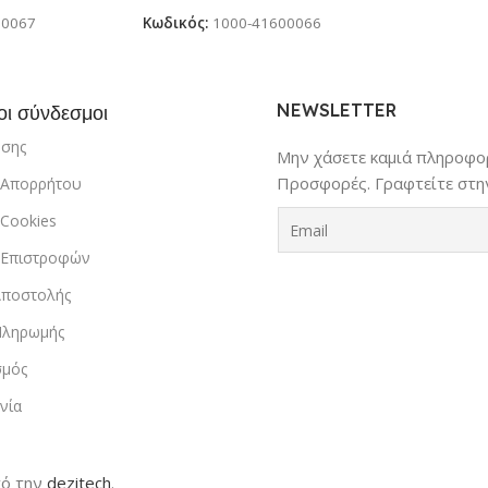
 3 + ετών
παραλίας & κήπου για παιδιά 3 +
ετών
00067
Κωδικός:
1000-41600066
NEWSLETTER
οι σύνδεσμοι
ήσης
Μην χάσετε καμιά πληροφορ
Προσφορές. Γραφτείτε στην
ή Απορρήτου
 Cookies
ή Επιστροφών
Αποστολής
Πληρωμής
σμός
νία
ό την
dezitech
.