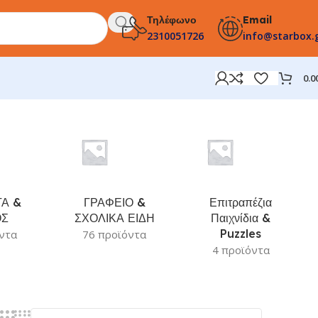
Τηλέφωνο
Email
2310051726
info@starbox.
0.0
Α &
ΓΡΑΦΕΙΟ &
Επιτραπέζια
ΟΣ
ΣΧΟΛΙΚΑ ΕΙΔΗ
Παιχνίδια &
Puzzles
ντα
76 προϊόντα
4 προϊόντα