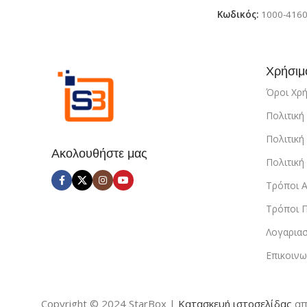
& κήπου για παιδιά
Κωδικός:
1000-416
Χρήσιμ
Όροι Χρ
Πολιτικ
Πολιτική
Ακολουθήστε μας
Πολιτικ
Τρόποι 
Τρόποι 
Λογαρια
Επικοινω
Copyright © 2024 StarBox |
Κατασκευή ιστοσελίδας
απ