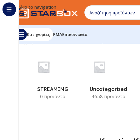
Skip to navigation
Skip to main content
Κατηγορίες
RMA
Επικοινωνία
Αρχική σελίδα
/
Προϊόν Κατασκευαστής
/
KreativeKraft
Π
STREAMING
Uncategorized
0 προϊόντα
4658 προϊόντα