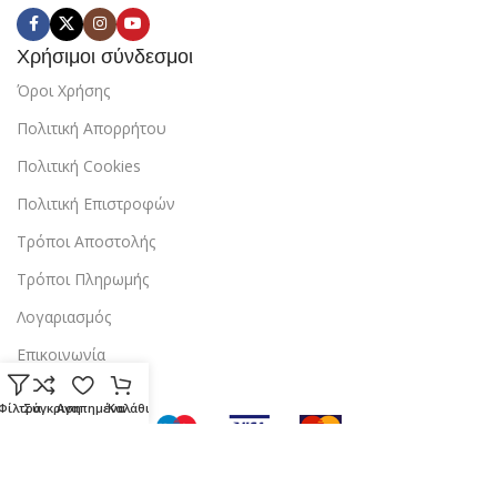
Χρήσιμοι σύνδεσμοι
Όροι Χρήσης
Πολιτική Απορρήτου
Πολιτική Cookies
Πολιτική Επιστροφών
Τρόποι Αποστολής
Τρόποι Πληρωμής
Λογαριασμός
Επικοινωνία
Φίλτρα
Σύγκριση
Αγαπημένα
Καλάθι
Copyright © 2024 StarBox |
Κατασκευή ιστοσελίδας
από την
dezitech
.