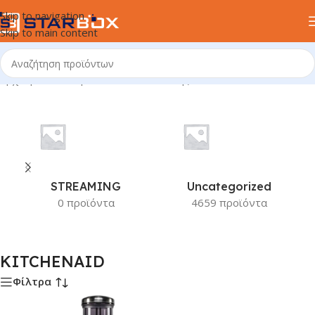
Skip to navigation
Skip to main content
Αρχική σελίδα
/
Προϊόν Κατασκευαστής
/
KITCHENAID
STREAMING
Uncategorized
0 προϊόντα
4659 προϊόντα
KITCHENAID
Φίλτρα