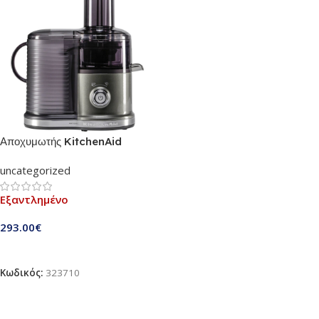
Αποχυμωτής KitchenAid
5KVJ0332EMS – Juice
uncategorized
Extractor
Εξαντλημένο
293.00
€
Διαβάστε Περισσότερα
Κωδικός:
323710