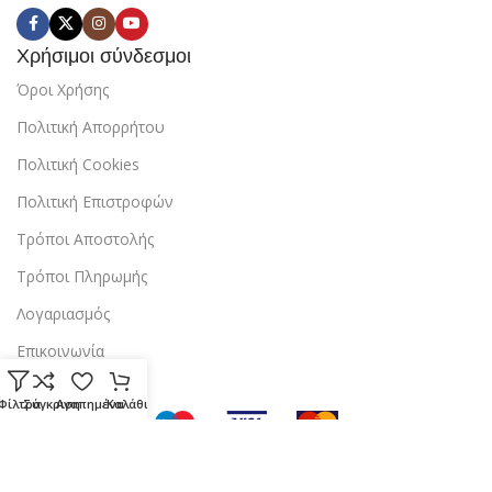
Χρήσιμοι σύνδεσμοι
Όροι Χρήσης
Πολιτική Απορρήτου
Πολιτική Cookies
Πολιτική Επιστροφών
Τρόποι Αποστολής
Τρόποι Πληρωμής
Λογαριασμός
Επικοινωνία
Φίλτρα
Σύγκριση
Αγαπημένα
Καλάθι
Copyright © 2024 StarBox |
Κατασκευή ιστοσελίδας
από την
dezitech
.