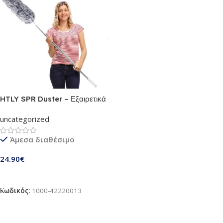
HTLY SPR Duster – Εξαιρετικά
πυκνή μικροΐνα και βελτιωμένο
uncategorized
μακρύ επεκτάσιμο τηλεσκοπικό |
Λυγίσει 360 μοίρες
Άμεσα διαθέσιμο
24.90
€
Προσθήκη Στο Καλάθι
Κωδικός:
1000-42220013