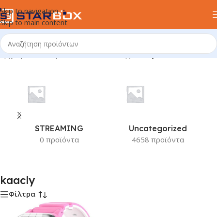
Skip to navigation
Skip to main content
Αρχική σελίδα
/
Προϊόν Κατασκευαστής
/
kaacly
STREAMING
Uncategorized
0 προϊόντα
4658 προϊόντα
kaacly
Φίλτρα