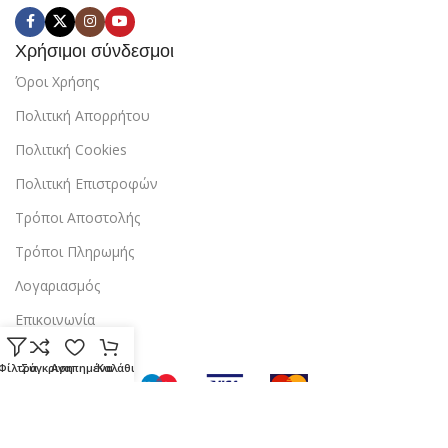
Χρήσιμοι σύνδεσμοι
Όροι Χρήσης
Πολιτική Απορρήτου
Πολιτική Cookies
Πολιτική Επιστροφών
Τρόποι Αποστολής
Τρόποι Πληρωμής
Λογαριασμός
Επικοινωνία
Φίλτρα
Σύγκριση
Αγαπημένα
Καλάθι
Copyright © 2024 StarBox |
Κατασκευή ιστοσελίδας
από την
dezitech
.