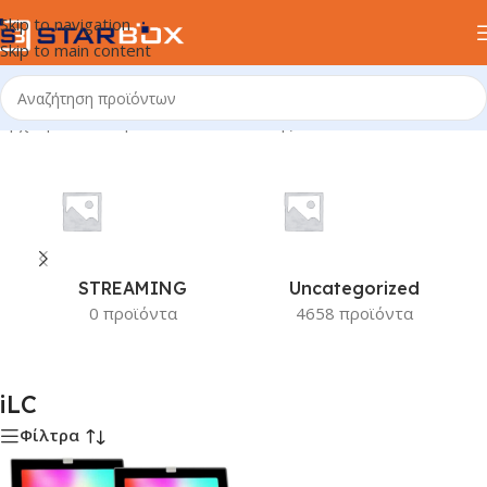
Skip to navigation
Skip to main content
Αρχική σελίδα
/
Προϊόν Κατασκευαστής
/
iLC
STREAMING
Uncategorized
0 προϊόντα
4658 προϊόντα
iLC
Φίλτρα