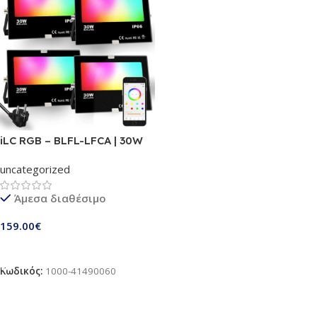
iLC RGB – BLFL-LFCA | 30W
LED Spotlight 4 τεμ. |
uncategorized
Bluetooth 5.0 | Προβολέας
LED με 12 προσαρμοσμένες
Άμεσα διαθέσιμο
έγχρωμες σκηνές | ΙP66
Αδιάβροχο και Χρονοδιακόπτης
159.00
€
Προσθήκη Στο Καλάθι
Κωδικός:
1000-41490060