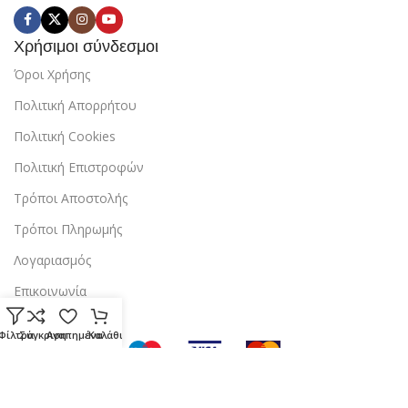
Χρήσιμοι σύνδεσμοι
Όροι Χρήσης
Πολιτική Απορρήτου
Πολιτική Cookies
Πολιτική Επιστροφών
Τρόποι Αποστολής
Τρόποι Πληρωμής
Λογαριασμός
Επικοινωνία
Φίλτρα
Σύγκριση
Αγαπημένα
Καλάθι
Copyright © 2024 StarBox |
Κατασκευή ιστοσελίδας
από την
dezitech
.