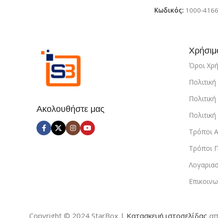
Κωδικός:
1000-416
Χρήσιμ
Όροι Χρ
Πολιτικ
Πολιτική
Ακολουθήστε μας
Πολιτικ
Τρόποι 
Τρόποι 
Λογαρια
Επικοινω
Copyright © 2024 StarBox |
Κατασκευή ιστοσελίδας
απ