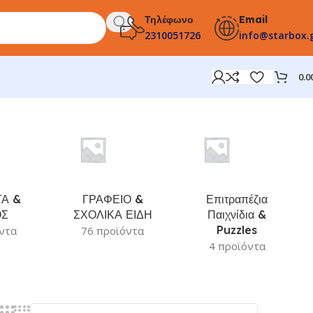
Τηλέφωνο
Email
2310051726
info@starbox.
0.0
Α &
ΓΡΑΦΕΙΟ &
Επιτραπέζια
ΟΣ
ΣΧΟΛΙΚΑ ΕΙΔΗ
Παιχνίδια &
Puzzles
ντα
76 προϊόντα
4 προϊόντα