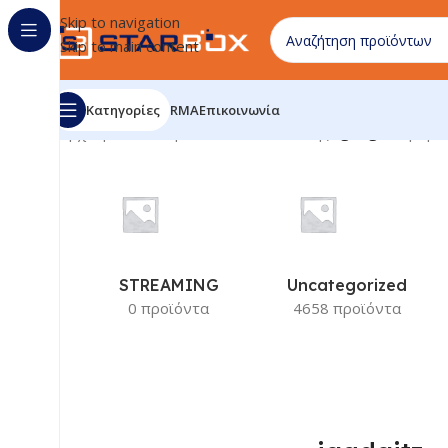
Skip to navigation
Skip to main content
Κατηγορίες
RMA
Επικοινωνία
Αρχική σελίδα
/
Προϊόν Κατασκευαστής
/
igadgitz
Προβάλ
STREAMING
Uncategorized
0 προϊόντα
4658 προϊόντα