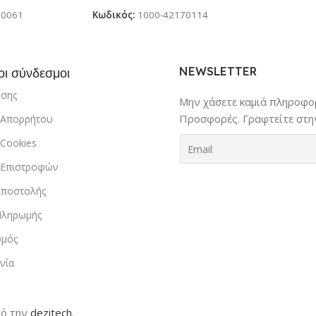
60061
Κωδικός:
1000-42170114
NEWSLETTER
οι σύνδεσμοι
ήσης
Μην χάσετε καμιά πληροφορ
Προσφορές. Γραφτείτε στην
ή Απορρήτου
 Cookies
ή Επιστροφών
Αποστολής
Πληρωμής
σμός
νία
ό την
dezitech
.