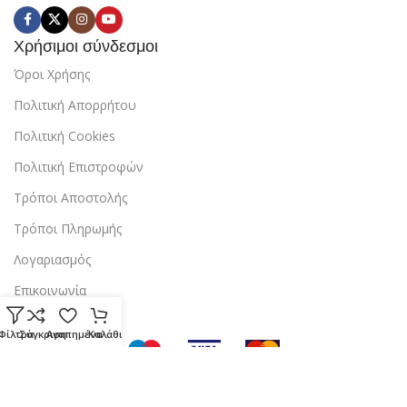
Χρήσιμοι σύνδεσμοι
Όροι Χρήσης
Πολιτική Απορρήτου
Πολιτική Cookies
Πολιτική Επιστροφών
Τρόποι Αποστολής
Τρόποι Πληρωμής
Λογαριασμός
Επικοινωνία
Φίλτρα
Σύγκριση
Αγαπημένα
Καλάθι
Copyright © 2024 StarBox |
Κατασκευή ιστοσελίδας
από την
dezitech
.