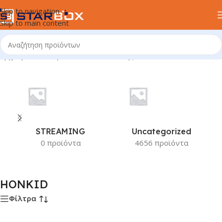
Skip to navigation
Skip to main content
Αρχική σελίδα
/
Προϊόν Κατασκευαστής
/
HONKID
STREAMING
Uncategorized
0 προϊόντα
4656 προϊόντα
HONKID
Φίλτρα