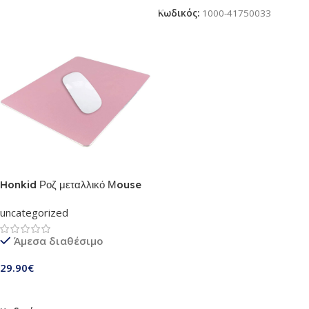
Κωδικός:
1000-41750033
Honkid Ροζ μεταλλικό Μouse
pad από αλουμίνιο | Με διπλή
uncategorized
επιφάνεια, 23x18cm, συμβατό
με όλα τα ποντίκια-Ταιριάζει
Άμεσα διαθέσιμο
τέλεια με Macbook (HP118)
29.90
€
Προσθήκη Στο Καλάθι