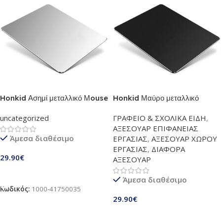
Honkid Ασημί μεταλλικό Μouse
Honkid Μαύρο μεταλλικό
pad από αλουμίνιο | Με διπλή
Μouse pad από αλουμίνιο | Με
uncategorized
ΓΡΑΦΕΙΟ & ΣΧΟΛΙΚΑ ΕΙΔΗ
,
επιφάνεια, 23x18cm, συμβατό
διπλή επιφάνεια, 23x18cm,
ΑΞΕΣΟΥΑΡ ΕΠΙΦΑΝΕΙΑΣ
με όλα τα ποντίκια-Ταιριάζει
συμβατό με όλα τα ποντίκια-
Άμεσα διαθέσιμο
ΕΡΓΑΣΙΑΣ
,
ΑΞΕΣΟΥΑΡ ΧΩΡΟΥ
τέλεια με Macbook (HP1030)
Ταιριάζει τέλεια με Macbook
ΕΡΓΑΣΙΑΣ
,
ΔΙΑΦΟΡΑ
(HP1030)
29.90
€
ΑΞΕΣΟΥΑΡ
Προσθήκη Στο Καλάθι
Άμεσα διαθέσιμο
Κωδικός:
1000-41750035
29.90
€
Προσθήκη Στο Καλάθι