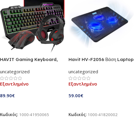
HAVIT Gaming Keyboard,
Havit HV-F2056 Βάση Laptop
Gaming Mouse, Gaming
| Cooler 3 ανεμιστήρες έως 17″,
uncategorized
uncategorized
Headset & Mouse pad
Black
Combo Set 4 in 1 for PC /
Εξαντλημένο
Εξαντλημένο
Computer / Laptop / XBOX /
PS4 / Tablets, Black (HV-
89.90
€
59.00
€
KB392L UK)
Διαβάστε Περισσότερα
Διαβάστε Περισσότερα
Κωδικός:
1000-41950065
Κωδικός:
1000-41820002