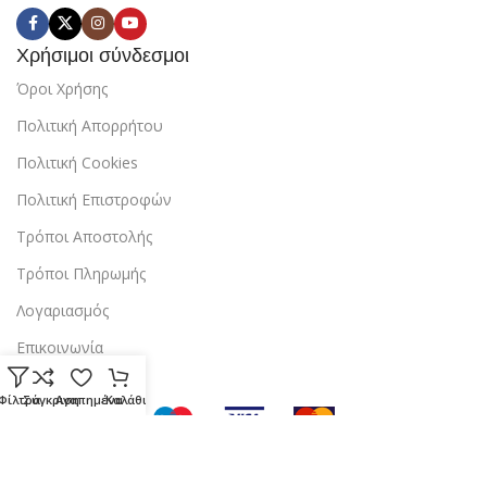
Χρήσιμοι σύνδεσμοι
Όροι Χρήσης
Πολιτική Απορρήτου
Πολιτική Cookies
Πολιτική Επιστροφών
Τρόποι Αποστολής
Τρόποι Πληρωμής
Λογαριασμός
Επικοινωνία
Φίλτρα
Σύγκριση
Αγαπημένα
Καλάθι
Copyright © 2024 StarBox |
Κατασκευή ιστοσελίδας
από την
dezitech
.