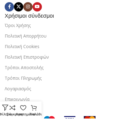
Χρήσιμοι σύνδεσμοι
Όροι Χρήσης
Πολιτική Απορρήτου
Πολιτική Cookies
Πολιτική Επιστροφών
Τρόποι Αποστολής
Τρόποι Πληρωμής
Λογαριασμός
Επικοινωνία
Φίλτρα
Σύγκριση
Αγαπημένα
Καλάθι
Copyright © 2024 StarBox |
Κατασκευή ιστοσελίδας
από την
dezitech
.