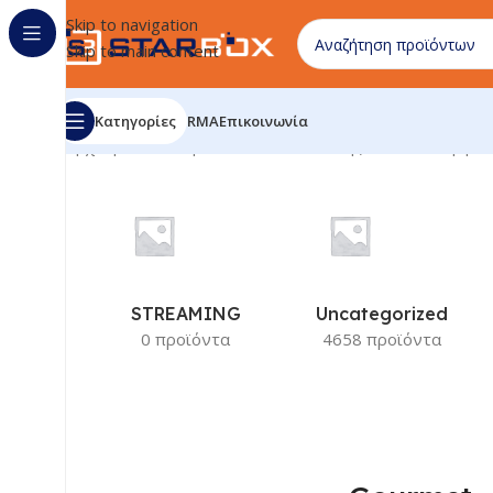
Skip to navigation
Skip to main content
Κατηγορίες
RMA
Επικοινωνία
Αρχική σελίδα
/
Προϊόν Κατασκευαστής
/
Gourmet
Εμφάν
STREAMING
Uncategorized
0 προϊόντα
4658 προϊόντα