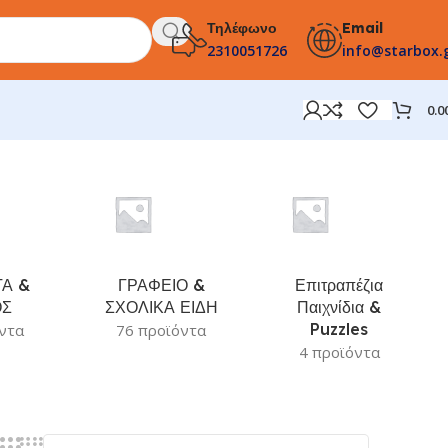
Τηλέφωνο
Email
2310051726
info@starbox.
0.0
Α &
ΓΡΑΦΕΙΟ &
Επιτραπέζια
ΟΣ
ΣΧΟΛΙΚΑ ΕΙΔΗ
Παιχνίδια &
Puzzles
ντα
76 προϊόντα
4 προϊόντα