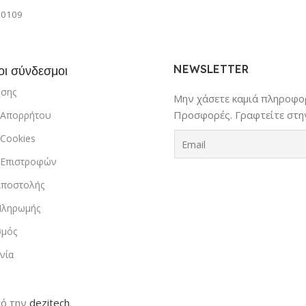
ργαλείο
πουργκερ,
00109
τά κρέατα και
NEWSLETTER
οι σύνδεσμοι
ήσης
Μην χάσετε καμιά πληροφορ
Προσφορές. Γραφτείτε στην
ή Απορρήτου
 Cookies
ή Επιστροφών
Αποστολής
Πληρωμής
σμός
νία
ό την
dezitech
.