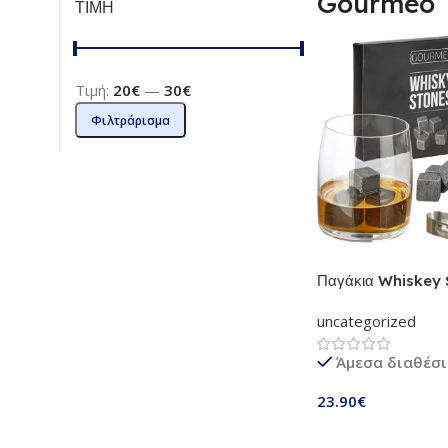
Gourmeo
ΤΙΜΗ
Τιμή:
20€
—
30€
Φιλτράρισμα
Παγάκια Whiskey 
Gourmeo – Σετ 9 Τ
uncategorized
Παγάκια που δεν λι
με τσιμπίδα και θήκ
Άμεσα διαθέσ
23.90
€
Προσθήκη Στο Καλ