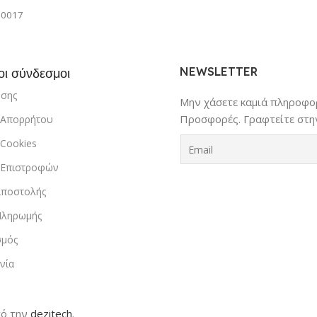
00017
NEWSLETTER
οι σύνδεσμοι
ήσης
Μην χάσετε καμιά πληροφορ
Προσφορές. Γραφτείτε στην
ή Απορρήτου
 Cookies
ή Επιστροφών
Αποστολής
Πληρωμής
σμός
νία
ό την
dezitech
.