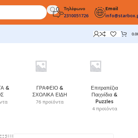
Τηλέφωνο
Email
2310051726
info@starbox.
0.0
Α &
ΓΡΑΦΕΙΟ &
Επιτραπέζια
ΟΣ
ΣΧΟΛΙΚΑ ΕΙΔΗ
Παιχνίδια &
Puzzles
ντα
76 προϊόντα
4 προϊόντα