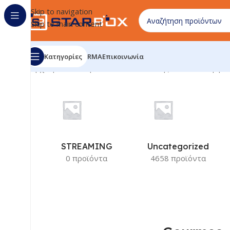
Skip to navigation
Skip to main content
Κατηγορίες
RMA
Επικοινωνία
Αρχική σελίδα
/
Προϊόν Κατασκευαστής
/
Gourmeo
Εμφάν
STREAMING
Uncategorized
0 προϊόντα
4658 προϊόντα