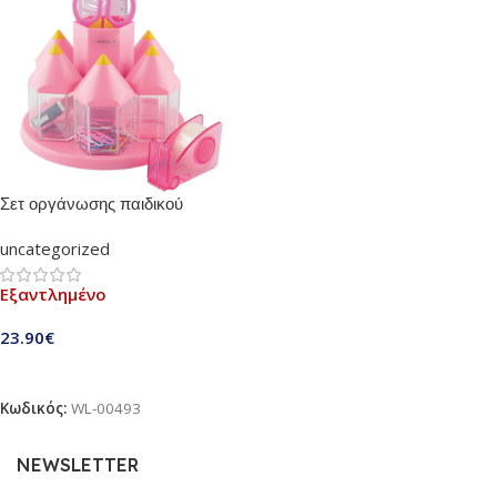
Σετ οργάνωσης παιδικού
δωματίου Ροζ | Αποτελείται από
uncategorized
5 κουτάκια γεμάτα ψαλίδι,
χάρακα, γόμα, συνδετήρες και
Εξαντλημένο
βάση κολλητικής ταινίας
(B00YZI4S7O)
23.90
€
Διαβάστε Περισσότερα
Κωδικός:
WL-00493
NEWSLETTER