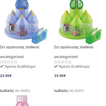
Σετ οργάνωσης παιδικού
Σετ οργάνωσης παιδικού
δωματίου Μπλε | Αποτελείται
δωματίου πράσινο | Αποτελείται
uncategorized
uncategorized
από 5 κουτάκια γεμάτα ψαλίδι,
από 5 κουτάκια γεμάτα ψαλίδι,
χάρακα, γόμα, συνδετήρες και
χάρακα, γόμα, συνδετήρες και
Άμεσα διαθέσιμο
Άμεσα διαθέσιμο
βάση κολλητικής ταινίας
βάση κολλητικής ταινίας
(EX058)
(EX058)
23.90
€
23.90
€
Προσθήκη Στο Καλάθι
Προσθήκη Στο Καλάθι
Κωδικός:
WL-00492
Κωδικός:
WL-00491