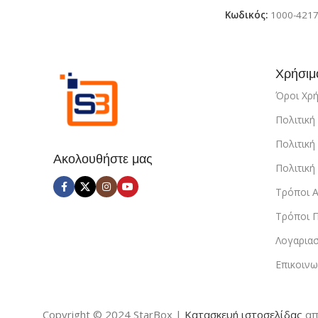
Youtube, Discor
Twitch, Mumble, 
Κωδικός:
1000-421
USB | Μαύρο (OE-
Χρήσιμ
Όροι Χρ
Πολιτικ
Πολιτική
Ακολουθήστε μας
Πολιτικ
Τρόποι 
Τρόποι 
Λογαρια
Επικοινω
Copyright © 2024 StarBox |
Κατασκευή ιστοσελίδας
απ