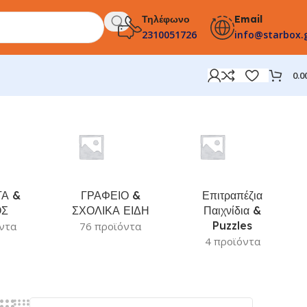
Τηλέφωνο
Email
2310051726
info@starbox.
0.0
Α &
ΓΡΑΦΕΙΟ &
Επιτραπέζια
ΟΣ
ΣΧΟΛΙΚΑ ΕΙΔΗ
Παιχνίδια &
Puzzles
ντα
76 προϊόντα
4 προϊόντα