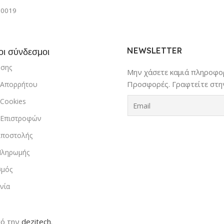
d, TeamSpeak,
Skype | Καλώδιο
70019
MIC-01)
NEWSLETTER
οι σύνδεσμοι
ήσης
Μην χάσετε καμιά πληροφορ
Προσφορές. Γραφτείτε στην
ή Απορρήτου
 Cookies
ή Επιστροφών
Αποστολής
Πληρωμής
σμός
νία
ό την
dezitech
.