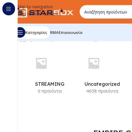
Skip to navigation
Skip to main content
Κατηγορίες
RMA
Επικοινωνία
Αρχική σελίδα
/
Προϊόν Κατασκευαστής
/
EMPIRE GAMIN
STREAMING
Uncategorized
0 προϊόντα
4658 προϊόντα