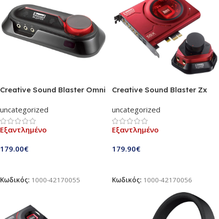
Creative Sound Blaster Omni
Creative Sound Blaster Zx
Surround 5.1 Κάρτα Ήχου
116dB PCIe Κάρτα Ήχου |
uncategorized
uncategorized
Gaming Sound Card
including Audio Control
Εξαντλημένο
Εξαντλημένο
Module
179.00
€
179.90
€
Διαβάστε Περισσότερα
Διαβάστε Περισσότερα
Κωδικός:
1000-42170055
Κωδικός:
1000-42170056