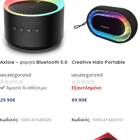
Axloie – φορητό Bluetooth 5.0
Creative Halo Portable
ηχείο 10w | Ασύρματο με Deep
Bluetooth Speaker with
uncategorized
uncategorized
Bass Stereo Sound | Αντοχή
Programmable Lightshow /
μπαταρίας έως 10 ώρες, με
Stereo portable speaker |
Άμεσα διαθέσιμο
Εξαντλημένο
RGB Led-Light | Το ηχείο για το
black (51MF8275AA000)
σπίτι, την δουλειά, την εκδρομή
29.90
€
69.90
€
σου
Προσθήκη Στο Καλάθι
Διαβάστε Περισσότερα
Κωδικός:
1000-41040020
Κωδικός:
1000-41040010