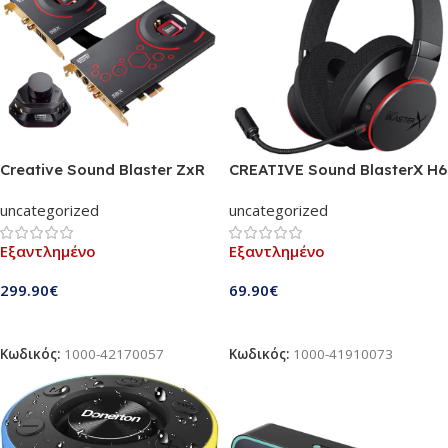
Creative Sound Blaster ZxR
CREATIVE Sound BlasterX H6
PCIe Κάρτα Ήχου | Gaming
Gaming Headset | Ενσύρματο,
uncategorized
uncategorized
Sound Card including Audio
media πλήκτρα, αποσπώμενο
Control Module
μικρόφωνο, 7.1 virtual
Εξαντλημένο
Εξαντλημένο
surround, RGB φωτισμος,
memory foam
299.90
€
69.90
€
(70GH039000000)
Διαβάστε Περισσότερα
Διαβάστε Περισσότερα
Κωδικός:
1000-42170057
Κωδικός:
1000-41910073