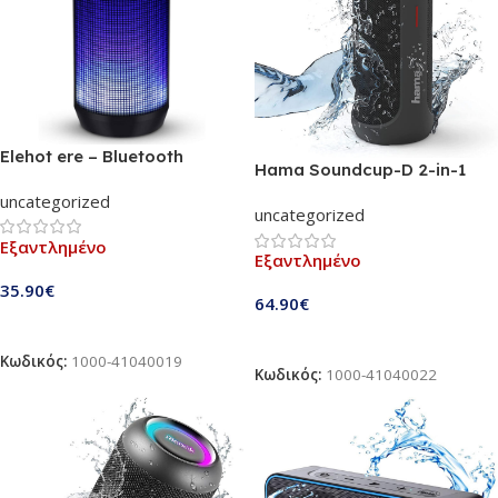
Elehot ere – Bluetooth
Hama Soundcup-D 2-in-1
Speaker (HZ-9457) | Φορητό
Bluetooth Speaker
uncategorized
ασύρματο ηχείο με MultiColors
uncategorized
(00173186) | Χωρίζεται σε 2
Led Lights | TWS Dual
ηχεία (20W/2x10W) με TWS
Εξαντλημένο
Pairing Speaker | Μπαταρία
Εξαντλημένο
λειτουργία | Φορητό, Bluetooth
έως 8 ώρες αναπαραγωγής | Το
4.2, αδιάβροχο βάση IPX7
35.90
€
πιο ευέλικτο ασύρματο ηχείο για
64.90
€
τις περιπέτειες σας
Διαβάστε Περισσότερα
Διαβάστε Περισσότερα
Κωδικός:
1000-41040019
Κωδικός:
1000-41040022