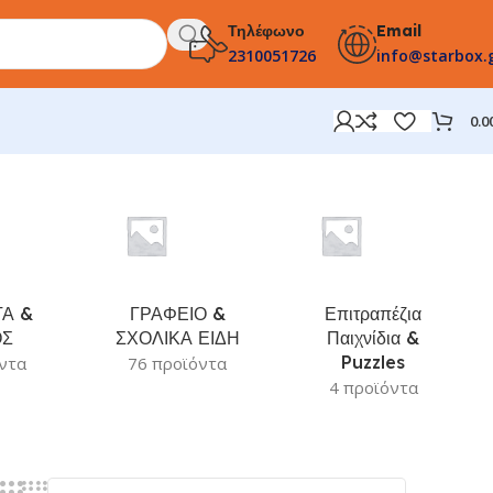
Τηλέφωνο
Email
2310051726
info@starbox.
0.0
Α &
ΓΡΑΦΕΙΟ &
Επιτραπέζια
ΟΣ
ΣΧΟΛΙΚΑ ΕΙΔΗ
Παιχνίδια &
Puzzles
ντα
76 προϊόντα
4 προϊόντα