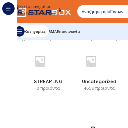
Skip to navigation
Skip to main content
Κατηγορίες
RMA
Επικοινωνία
Αρχική σελίδα
/
Προϊόν Κατασκευαστής
/
Brunnen
Εμφάνι
STREAMING
Uncategorized
0 προϊόντα
4658 προϊόντα