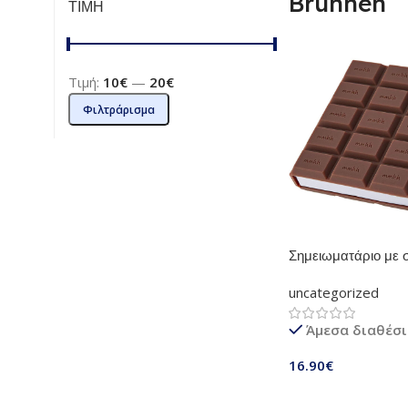
Brunnen
ΤΙΜΗ
Τιμή:
10€
—
20€
Φιλτράρισμα
Σημειωματάριο με 
100 φύλλων 10 x 
uncategorized
Άμεσα διαθέσ
16.90
€
Προσθήκη Στο Καλ