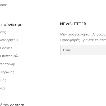
00001
NEWSLETTER
οι σύνδεσμοι
ήσης
Μην χάσετε καμιά πληροφορ
Προσφορές. Γραφτείτε στην
ή Απορρήτου
 Cookies
ή Επιστροφών
Αποστολής
Πληρωμής
σμός
νία
ό την
dezitech
.