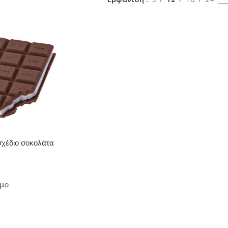
σχέδιο σοκολάτα
9 cm (1027348)
ιμο
άθι