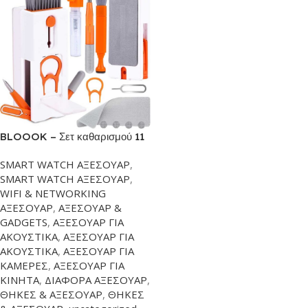
BLOOOK – Σετ καθαρισμού 11
σε 1 | Kιτ βούρτσας καθαρισμού
SMART WATCH ΑΞΕΣΟΥΑΡ
,
πληκτρολογίου | Στυλό βούρτσας
SMART WATCH ΑΞΕΣΟΥΑΡ
,
καθαρισμού για τεχνολογία
WIFI & NETWORKING
Gadget Airpods | Ακουστικά
ΑΞΕΣΟΥΑΡ
,
ΑΞΕΣΟΥΑΡ &
φορητού υπολογιστή | Οθόνη
GADGETS
,
ΑΞΕΣΟΥΑΡ ΓΙΑ
κινητού τηλεφώνου | Ακουστικό
ΑΚΟΥΣΤΙΚΑ
,
ΑΞΕΣΟΥΑΡ ΓΙΑ
Smartphone
ΑΚΟΥΣΤΙΚΑ
,
ΑΞΕΣΟΥΑΡ ΓΙΑ
ΚΑΜΕΡΕΣ
,
ΑΞΕΣΟΥΑΡ ΓΙΑ
ΚΙΝΗΤΑ
,
ΔΙΑΦΟΡΑ ΑΞΕΣΟΥΑΡ
,
ΘΗΚΕΣ & ΑΞΕΣΟΥΑΡ
,
ΘΗΚΕΣ