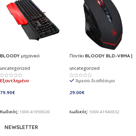
BLOODY μηχανικό
Ποντίκι BLOODY BLD-V8MA |
πληκτρολόγιο BLD-B975, RGB,
optical wired Gaming Mouse
uncategorized
uncategorized
Light Strike Libra brown
| 3.200 cpi, 8 Κουμπιά | κόκκινο
LED φωτισμό, στο logo και στη
Εξαντλημένο
Άμεσα διαθέσιμο
ροδέλα
79.90
€
29.00
€
Διαβάστε Περισσότερα
Προσθήκη Στο Καλάθι
Κωδικός:
1000-41950020
Κωδικός:
1000-41940032
NEWSLETTER