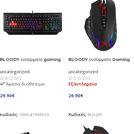
BLOODY ενσύρματο gaming
BLOODY ενσύρματο Gaming
πληκτρολόγιο BLD-B120N,
ποντίκι BLD-J95, oπτικό, 5000
uncategorized
uncategorized
RGB Backlit, μαύρο
CPI, 9 πλήκτρα
Άμεσα διαθέσιμο
Εξαντλημένο
29.90
€
26.90
€
Προσθήκη Στο Καλάθι
Διαβάστε Περισσότερα
Κωδικός:
1000-41950019
Κωδικός:
BLD-J95