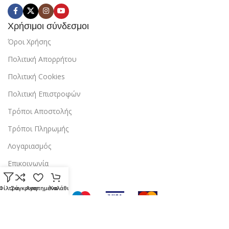
Χρήσιμοι σύνδεσμοι
Όροι Χρήσης
Πολιτική Απορρήτου
Πολιτική Cookies
Πολιτική Επιστροφών
Τρόποι Αποστολής
Τρόποι Πληρωμής
Λογαριασμός
Επικοινωνία
Φίλτρα
Σύγκριση
Αγαπημένα
Καλάθι
Copyright © 2024 StarBox |
Κατασκευή ιστοσελίδας
από την
dezitech
.