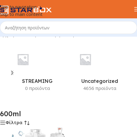
Skip to navigation
Skip to main content
Αρχική σελίδα
/
Προϊόν Χωρητικότητα
/
600ml
STREAMING
Uncategorized
0 προϊόντα
4656 προϊόντα
600ml
Φίλτρα