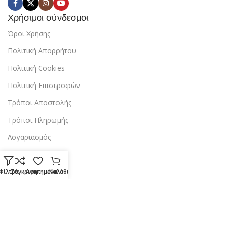
Χρήσιμοι σύνδεσμοι
Όροι Χρήσης
Πολιτική Απορρήτου
Πολιτική Cookies
Πολιτική Επιστροφών
Τρόποι Αποστολής
Τρόποι Πληρωμής
Λογαριασμός
Επικοινωνία
Φίλτρα
Σύγκριση
Αγαπημένα
Καλάθι
Copyright © 2024 StarBox |
Κατασκευή ιστοσελίδας
από την
dezitech
.