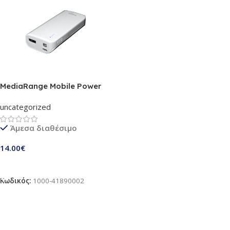
MediaRange Mobile Power
Bank 5.200mAh with Built-in
uncategorized
torch
Άμεσα διαθέσιμο
14.00
€
Προσθήκη Στο Καλάθι
Κωδικός:
1000-41890002