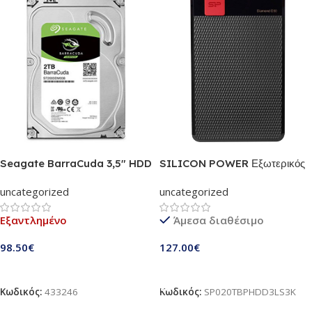
Seagate BarraCuda 3,5″ HDD
SILICON POWER Εξωτερικός
2TB ST2000DM008
HDD 2TB Diamond D30 D3L,
uncategorized
uncategorized
USB 3.1, Black
Εξαντλημένο
Άμεσα διαθέσιμο
98.50
€
127.00
€
Διαβάστε Περισσότερα
Προσθήκη Στο Καλάθι
Κωδικός:
433246
Κωδικός:
SP020TBPHDD3LS3K