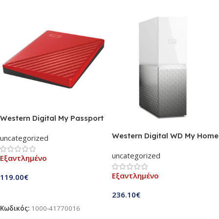
Western Digital My Passport
2TB Red (WDBYVG0020BRD)
Western Digital WD My Home
uncategorized
1-Bay NAS 2TB
uncategorized
(WDBVXC0020HWT-EESN)
Εξαντλημένο
Εξαντλημένο
119.00
€
Διαβάστε Περισσότερα
236.10
€
Κωδικός:
1000-41770016
Διαβάστε Περισσότερα