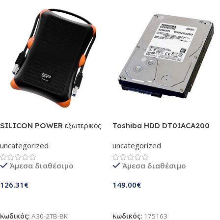
SILICON POWER εξωτερικός
Toshiba HDD DT01ACA200
HDD 2TB, USB 3,
2TB 3,5″ intern SATA III
uncategorized
uncategorized
αντικραδασμικό-αδιάβροχο,
μαύρο
Άμεσα διαθέσιμο
Άμεσα διαθέσιμο
126.31
€
149.00
€
Προσθήκη Στο Καλάθι
Προσθήκη Στο Καλάθι
Κωδικός:
A30-2TB-BK
Κωδικός:
175163